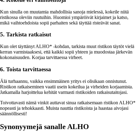
Kun sinulla on muutamia mahdollisia sanoja mielessä, kokeile niitä
ristikossa oleviin ruutuihin. Huomioi ympäröivät kirjaimet ja katso,
mikä vaihtoehdoista sopii parhaiten sekä täyttää risteävät sanat.
5. Tarkista ratkaisut
Kun olet täyttänyt ALHO* -kohdan, tarkista muut ristikon täytöt vielä
kerran varmistaaksesi, että kaikki sopii yhteen ja muodostaa järkevän
kokonaisuuden. Korjaa tarvittaessa virheet.
6. Toista tarvittaessa
Älä turhaannu, vaikka ensimmäinen yritys ei olisikaan onnistunut.
Ristikon ratkaiseminen vaatii usein kokeilua ja virheiden korjaamista.
Jatkamalla harjoittelua kehität varmasti ristikoiden ratkaisutaitojasi.
Toivottavasti nämä vinkit auttavat sinua ratkaisemaan ristikon ALHO*
nopeasti ja tehokkaasti. Muista nauttia ristikoista ja haastaa aivojasi
säännöllisesti!
Synonyymejä sanalle ALHO