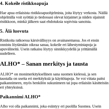
4. Kokeile ristikkoapuja
Hae apua erilaisista ristikkoapuohjelmista, joita löytyy verkosta. Näillä
ohjelmilla voit syöttää jo tiedossasi olevat kirjaimet ja niiden sijainnit
ristikkoon, minkä jälkeen saat ehdotuksia sopivista sanoista.
5. Älä luovuta
Ristikoita ratkoessa kärsivällisyys on avainasemassa. Jos et ensin
onnistu löytämään oikeaa sanaa, kokeile eri lähestymistapoja ja
apuvälineitä. Usein ratkaisu löytyy sinnikkyydellä ja yrittämällä
uudelleen.
ALHO* – Sanan merkitys ja tausta
ALHO* on monimerkityksellinen sana suomen kielessä, ja sen
taustalla on useita eri merkityksiä ja käyttötapoja. Se voi viitata paitsi
paikannimeen, myös henkilön sukunimeen tai jopa erilaisiin käsitteisiin
eri yhteyksissä.
Paikannimi ALHO*
Alho voi olla paikannimi, joka esiintyy eri puolilla Suomea. Usein