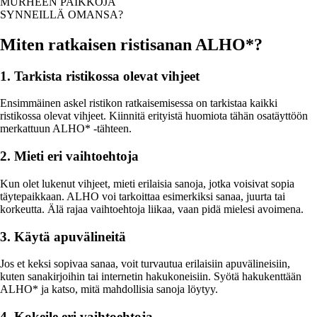
MURHEEN PAIKKOJA
SYNNEILLÄ OMANSA?
Miten ratkaisen ristisanan ALHO*?
1. Tarkista ristikossa olevat vihjeet
Ensimmäinen askel ristikon ratkaisemisessa on tarkistaa kaikki
ristikossa olevat vihjeet. Kiinnitä erityistä huomiota tähän osatäyttöön
merkattuun ALHO* -tähteen.
2. Mieti eri vaihtoehtoja
Kun olet lukenut vihjeet, mieti erilaisia sanoja, jotka voisivat sopia
täytepaikkaan. ALHO voi tarkoittaa esimerkiksi sanaa, juurta tai
korkeutta. Älä rajaa vaihtoehtoja liikaa, vaan pidä mielesi avoimena.
3. Käytä apuvälineitä
Jos et keksi sopivaa sanaa, voit turvautua erilaisiin apuvälineisiin,
kuten sanakirjoihin tai internetin hakukoneisiin. Syötä hakukenttään
ALHO* ja katso, mitä mahdollisia sanoja löytyy.
4. Kokeile eri vaihtoehtoja