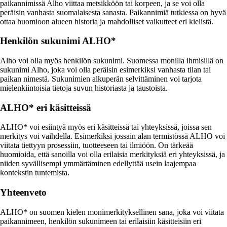
paikannimissä Alho viittaa metsikköön tai korpeen, ja se voi olla
peräisin vanhasta suomalaisesta sanasta. Paikannimiä tutkiessa on hyvä
ottaa huomioon alueen historia ja mahdolliset vaikutteet eri kielistä.
Henkilön sukunimi ALHO*
Alho voi olla myös henkilön sukunimi. Suomessa monilla ihmisillä on
sukunimi Alho, joka voi olla peräisin esimerkiksi vanhasta tilan tai
paikan nimestä. Sukunimien alkuperän selvittäminen voi tarjota
mielenkiintoisia tietoja suvun historiasta ja taustoista.
ALHO* eri käsitteissä
ALHO* voi esiintyä myös eri käsitteissä tai yhteyksissä, joissa sen
merkitys voi vaihdella. Esimerkiksi jossain alan termistössä ALHO voi
viitata tiettyyn prosessiin, tuotteeseen tai ilmiöön. On tärkeää
huomioida, että sanoilla voi olla erilaisia merkityksiä eri yhteyksissä, ja
niiden syvällisempi ymmärtäminen edellyttää usein laajempaa
kontekstin tuntemista.
Yhteenveto
ALHO* on suomen kielen monimerkityksellinen sana, joka voi viitata
paikannimeen, henkilön sukunimeen tai erilaisiin käsitteisiin eri