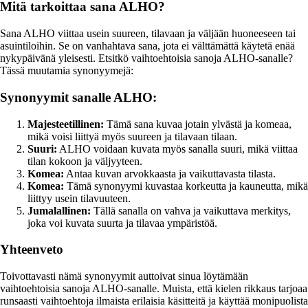
Mitä tarkoittaa sana ALHO?
Sana ALHO viittaa usein suureen, tilavaan ja väljään huoneeseen tai
asuintiloihin. Se on vanhahtava sana, jota ei välttämättä käytetä enää
nykypäivänä yleisesti. Etsitkö vaihtoehtoisia sanoja ALHO-sanalle?
Tässä muutamia synonyymejä:
Synonyymit sanalle ALHO:
Majesteetillinen:
Tämä sana kuvaa jotain ylvästä ja komeaa,
mikä voisi liittyä myös suureen ja tilavaan tilaan.
Suuri:
ALHO voidaan kuvata myös sanalla suuri, mikä viittaa
tilan kokoon ja väljyyteen.
Komea:
Antaa kuvan arvokkaasta ja vaikuttavasta tilasta.
Komea:
Tämä synonyymi kuvastaa korkeutta ja kauneutta, mikä
liittyy usein tilavuuteen.
Jumalallinen:
Tällä sanalla on vahva ja vaikuttava merkitys,
joka voi kuvata suurta ja tilavaa ympäristöä.
Yhteenveto
Toivottavasti nämä synonyymit auttoivat sinua löytämään
vaihtoehtoisia sanoja ALHO-sanalle. Muista, että kielen rikkaus tarjoaa
runsaasti vaihtoehtoja ilmaista erilaisia käsitteitä ja käyttää monipuolista