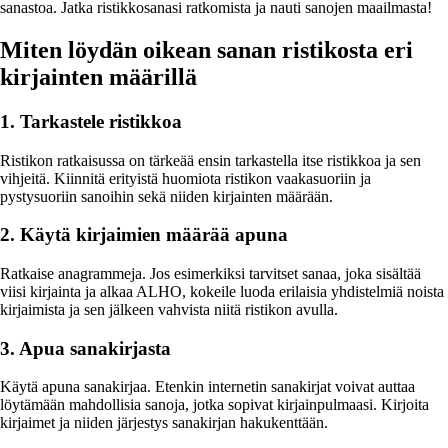
sanastoa. Jatka ristikkosanasi ratkomista ja nauti sanojen maailmasta!
Miten löydän oikean sanan ristikosta eri
kirjainten määrillä
1. Tarkastele ristikkoa
Ristikon ratkaisussa on tärkeää ensin tarkastella itse ristikkoa ja sen
vihjeitä. Kiinnitä erityistä huomiota ristikon vaakasuoriin ja
pystysuoriin sanoihin sekä niiden kirjainten määrään.
2. Käytä kirjaimien määrää apuna
Ratkaise anagrammeja. Jos esimerkiksi tarvitset sanaa, joka sisältää
viisi kirjainta ja alkaa ALHO, kokeile luoda erilaisia yhdistelmiä noista
kirjaimista ja sen jälkeen vahvista niitä ristikon avulla.
3. Apua sanakirjasta
Käytä apuna sanakirjaa. Etenkin internetin sanakirjat voivat auttaa
löytämään mahdollisia sanoja, jotka sopivat kirjainpulmaasi. Kirjoita
kirjaimet ja niiden järjestys sanakirjan hakukenttään.