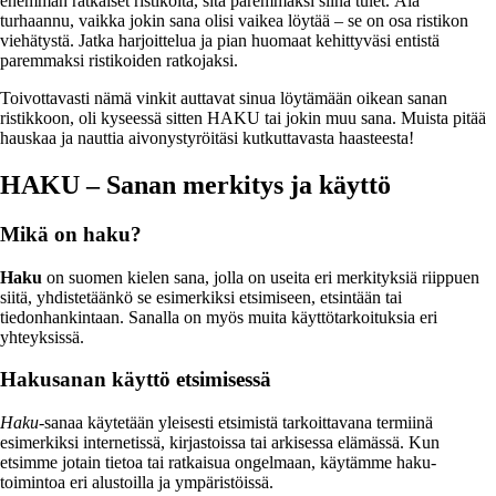
enemmän ratkaiset ristikoita, sitä paremmaksi siinä tulet. Älä
turhaannu, vaikka jokin sana olisi vaikea löytää – se on osa ristikon
viehätystä. Jatka harjoittelua ja pian huomaat kehittyväsi entistä
paremmaksi ristikoiden ratkojaksi.
Toivottavasti nämä vinkit auttavat sinua löytämään oikean sanan
ristikkoon, oli kyseessä sitten HAKU tai jokin muu sana. Muista pitää
hauskaa ja nauttia aivonystyröitäsi kutkuttavasta haasteesta!
HAKU – Sanan merkitys ja käyttö
Mikä on haku?
Haku
on suomen kielen sana, jolla on useita eri merkityksiä riippuen
siitä, yhdistetäänkö se esimerkiksi etsimiseen, etsintään tai
tiedonhankintaan. Sanalla on myös muita käyttötarkoituksia eri
yhteyksissä.
Hakusanan käyttö etsimisessä
Haku
-sanaa käytetään yleisesti etsimistä tarkoittavana termiinä
esimerkiksi internetissä, kirjastoissa tai arkisessa elämässä. Kun
etsimme jotain tietoa tai ratkaisua ongelmaan, käytämme haku-
toimintoa eri alustoilla ja ympäristöissä.