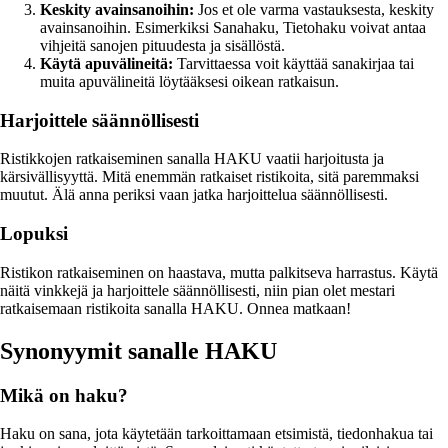
Keskity avainsanoihin:
Jos et ole varma vastauksesta, keskity
avainsanoihin. Esimerkiksi Sanahaku, Tietohaku voivat antaa
vihjeitä sanojen pituudesta ja sisällöstä.
Käytä apuvälineitä:
Tarvittaessa voit käyttää sanakirjaa tai
muita apuvälineitä löytääksesi oikean ratkaisun.
Harjoittele säännöllisesti
Ristikkojen ratkaiseminen sanalla HAKU vaatii harjoitusta ja
kärsivällisyyttä. Mitä enemmän ratkaiset ristikoita, sitä paremmaksi
muutut. Älä anna periksi vaan jatka harjoittelua säännöllisesti.
Lopuksi
Ristikon ratkaiseminen on haastava, mutta palkitseva harrastus. Käytä
näitä vinkkejä ja harjoittele säännöllisesti, niin pian olet mestari
ratkaisemaan ristikoita sanalla HAKU. Onnea matkaan!
Synonyymit sanalle HAKU
Mikä on haku?
Haku on sana, jota käytetään tarkoittamaan etsimistä, tiedonhakua tai