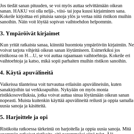
Jos tiedät sanan pituuden, se voi myös auttaa selvittämään oikean
sanan. HAKU voi olla neljä-, viisi- tai jopa kuusi kirjaiminen sana.
Kokeile kirjoittaa eri pituisia sanoja ylös ja vertaa niitä ristikon muihin
sanoihin. Näin voit löytää sopivan vaihtoehdon helpommin.
3. Ympäröivät kirjaimet
Kun yrität ratkaista sanaa, kiinnitä huomiota ympäröiviin kirjaimiin. Ne
voivat tarjota vihjeitä oikean sanan löytämiseen. Esimerkiksi jos
ristikossa on H…U, se voi auttaa rajaamaan vaihtoehtoja. Kokeile eri
vaihtoehtoja ja katso, mikä sopii parhaiten muihin ristikon sanoihin.
4. Käytä apuvälineitä
Vaikeissa tilanteissa voit turvautua erilaisiin apuvälineisiin, kuten
sanakirjoihin tai verkkoapuihin. Nykyään on myös monia
ristikkosovelluksia, jotka voivat auttaa sinua löytämään oikean sanan
nopeasti. Muista kuitenkin käyttää apuvälineitä reilusti ja oppia samalla
uusia sanoja ja käsitteitä.
5. Harjoittele ja opi
Ristikoita ratkoessa tärkeintä on harjoitella ja oppia uusia sanoja. Mitä