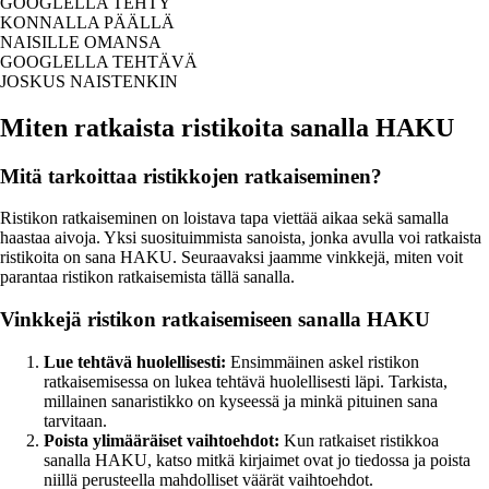
GOOGLELLA TEHTY
KONNALLA PÄÄLLÄ
NAISILLE OMANSA
GOOGLELLA TEHTÄVÄ
JOSKUS NAISTENKIN
Miten ratkaista ristikoita sanalla HAKU
Mitä tarkoittaa ristikkojen ratkaiseminen?
Ristikon ratkaiseminen on loistava tapa viettää aikaa sekä samalla
haastaa aivoja. Yksi suosituimmista sanoista, jonka avulla voi ratkaista
ristikoita on sana HAKU. Seuraavaksi jaamme vinkkejä, miten voit
parantaa ristikon ratkaisemista tällä sanalla.
Vinkkejä ristikon ratkaisemiseen sanalla HAKU
Lue tehtävä huolellisesti:
Ensimmäinen askel ristikon
ratkaisemisessa on lukea tehtävä huolellisesti läpi. Tarkista,
millainen sanaristikko on kyseessä ja minkä pituinen sana
tarvitaan.
Poista ylimääräiset vaihtoehdot:
Kun ratkaiset ristikkoa
sanalla HAKU, katso mitkä kirjaimet ovat jo tiedossa ja poista
niillä perusteella mahdolliset väärät vaihtoehdot.