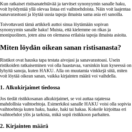
Kun ratkaiset ristisanatehtävää ja tarvitset synonyymin sanalle haku,
voit hyödyntää yllä olevaa listaa eri vaihtoehdoista. Näin voit laajentaa
sanavarastoasi ja löytää uusia tapoja ilmaista sama asia eri sanoilla.
Toivottavasti tämä artikkeli auttoi sinua löytämään sopivan
synonyymin sanalle haku! Muista, että kielemme on rikas ja
monipuolinen, joten aina on olemassa erilaisia tapoja ilmaista asioita.
Miten löydän oikean sanan ristisanasta?
Ristikot ovat hauska tapa testata aivojasi ja sanavarastoasi. Usein
ristikoiden ratkaiseminen voi olla haastavaa, varsinkin kun kyseessä on
lyhyitä sanoja, kuten HAKU. Alla on muutamia vinkkejä siitä, miten
voit löytää oikean sanan, vaikka kirjainten määrä voi vaihdella.
1. Alkukirjaimet tiedossa
Jos tiedät ristikkosanan alkukirjaimet, se voi auttaa rajatessa
mahdollisia vaihtoehtoja. Esimerkiksi sanalle HAKU voisi olla sopivia
vaihtoehtoja kuten haku, haake, haki tai hakaa. Kokeile kirjoittaa eri
vaihtoehdot ylös ja tarkista, mikä sopii ristikkoon parhaiten.
2. Kirjainten määrä