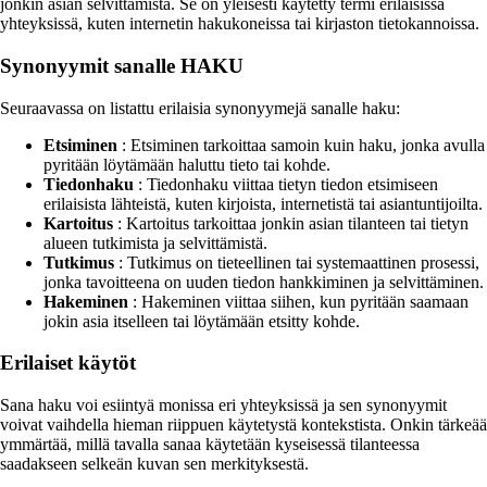
jonkin asian selvittämistä. Se on yleisesti käytetty termi erilaisissa
yhteyksissä, kuten internetin hakukoneissa tai kirjaston tietokannoissa.
Synonyymit sanalle HAKU
Seuraavassa on listattu erilaisia synonyymejä sanalle haku:
Etsiminen
: Etsiminen tarkoittaa samoin kuin haku, jonka avulla
pyritään löytämään haluttu tieto tai kohde.
Tiedonhaku
: Tiedonhaku viittaa tietyn tiedon etsimiseen
erilaisista lähteistä, kuten kirjoista, internetistä tai asiantuntijoilta.
Kartoitus
: Kartoitus tarkoittaa jonkin asian tilanteen tai tietyn
alueen tutkimista ja selvittämistä.
Tutkimus
: Tutkimus on tieteellinen tai systemaattinen prosessi,
jonka tavoitteena on uuden tiedon hankkiminen ja selvittäminen.
Hakeminen
: Hakeminen viittaa siihen, kun pyritään saamaan
jokin asia itselleen tai löytämään etsitty kohde.
Erilaiset käytöt
Sana haku voi esiintyä monissa eri yhteyksissä ja sen synonyymit
voivat vaihdella hieman riippuen käytetystä kontekstista. Onkin tärkeää
ymmärtää, millä tavalla sanaa käytetään kyseisessä tilanteessa
saadakseen selkeän kuvan sen merkityksestä.