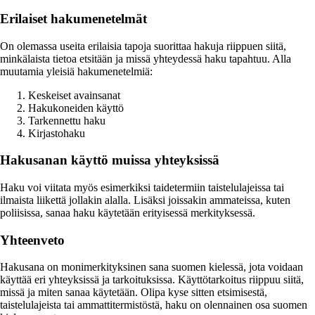
Erilaiset hakumenetelmät
On olemassa useita erilaisia tapoja suorittaa hakuja riippuen siitä,
minkälaista tietoa etsitään ja missä yhteydessä haku tapahtuu. Alla
muutamia yleisiä hakumenetelmiä:
Keskeiset avainsanat
Hakukoneiden käyttö
Tarkennettu haku
Kirjastohaku
Hakusanan käyttö muissa yhteyksissä
Haku voi viitata myös esimerkiksi taidetermiin taistelulajeissa tai
ilmaista liikettä jollakin alalla. Lisäksi joissakin ammateissa, kuten
poliisissa, sanaa haku käytetään erityisessä merkityksessä.
Yhteenveto
Hakusana on monimerkityksinen sana suomen kielessä, jota voidaan
käyttää eri yhteyksissä ja tarkoituksissa. Käyttötarkoitus riippuu siitä,
missä ja miten sanaa käytetään. Olipa kyse sitten etsimisestä,
taistelulajeista tai ammattitermistöstä, haku on olennainen osa suomen