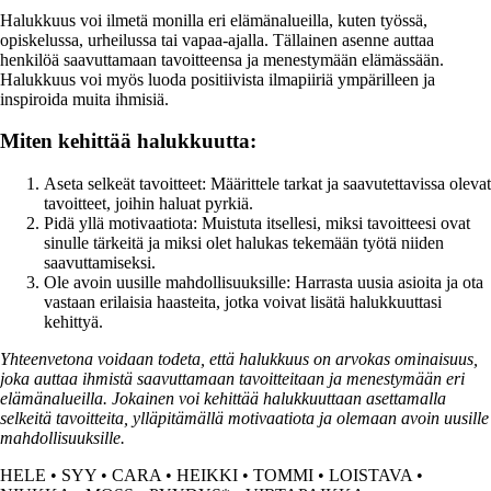
Halukkuus voi ilmetä monilla eri elämänalueilla, kuten työssä,
opiskelussa, urheilussa tai vapaa-ajalla. Tällainen asenne auttaa
henkilöä saavuttamaan tavoitteensa ja menestymään elämässään.
Halukkuus voi myös luoda positiivista ilmapiiriä ympärilleen ja
inspiroida muita ihmisiä.
Miten kehittää halukkuutta:
Aseta selkeät tavoitteet: Määrittele tarkat ja saavutettavissa olevat
tavoitteet, joihin haluat pyrkiä.
Pidä yllä motivaatiota: Muistuta itsellesi, miksi tavoitteesi ovat
sinulle tärkeitä ja miksi olet halukas tekemään työtä niiden
saavuttamiseksi.
Ole avoin uusille mahdollisuuksille: Harrasta uusia asioita ja ota
vastaan erilaisia haasteita, jotka voivat lisätä halukkuuttasi
kehittyä.
Yhteenvetona voidaan todeta, että halukkuus on arvokas ominaisuus,
joka auttaa ihmistä saavuttamaan tavoitteitaan ja menestymään eri
elämänalueilla. Jokainen voi kehittää halukkuuttaan asettamalla
selkeitä tavoitteita, ylläpitämällä motivaatiota ja olemaan avoin uusille
mahdollisuuksille.
HELE
•
SYY
•
CARA
•
HEIKKI
•
TOMMI
•
LOISTAVA
•