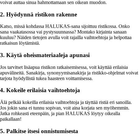
voivat auttaa sinua hahmottamaan sen oikean muodon.
2. Hyödynnä ristikon rakenne
Katso, missä kohdassa HALUKAS-sana sijoittuu ristikossa. Onko
sana vaakatasossa vai pystysuunnassa? Montako kirjainta sanaan
kuuluu? Näiden tietojen avulla voit rajailla vaihtoehtoja ja helpottaa
ratkaisun löytämistä.
3. Käytä oheismateriaaleja apunasi
Jos tarvitset lisäapua ristikon ratkaisemisessa, voit käyttää erilaisia
apuvälineitä. Sanakirja, synonyymisanakirja ja ristikko-ohjelmat voivat
tarjota hyödyllistä tukea haasteen voittamisessa.
4. Kokeile erilaisia vaihtoehtoja
Älä pelkää kokeilla erilaisia vaihtoehtoja ja täyttää ristiä eri sanoilla.
Jos jokin sana ei tunnu sopivan, voit aina korjata sen myöhemmin.
Jatka rohkeasti eteenpäin, ja pian HALUKAS löytyy oikealla
paikallaan!
5. Palkitse itsesi onnistumisesta