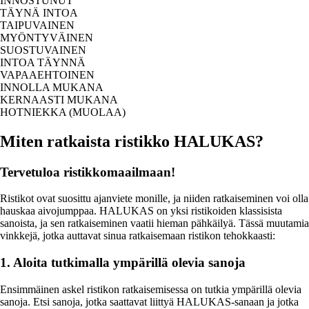
INNOSTUNUT
TÄYNÄ INTOA
TAIPUVAINEN
MYÖNTYVÄINEN
SUOSTUVAINEN
INTOA TÄYNNÄ
VAPAAEHTOINEN
INNOLLA MUKANA
KERNAASTI MUKANA
HOTNIEKKA (MUOLAA)
Miten ratkaista ristikko HALUKAS?
Tervetuloa ristikkomaailmaan!
Ristikot ovat suosittu ajanviete monille, ja niiden ratkaiseminen voi olla
hauskaa aivojumppaa. HALUKAS on yksi ristikoiden klassisista
sanoista, ja sen ratkaiseminen vaatii hieman pähkäilyä. Tässä muutamia
vinkkejä, jotka auttavat sinua ratkaisemaan ristikon tehokkaasti:
1. Aloita tutkimalla ympärillä olevia sanoja
Ensimmäinen askel ristikon ratkaisemisessa on tutkia ympärillä olevia
sanoja. Etsi sanoja, jotka saattavat liittyä HALUKAS-sanaan ja jotka