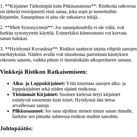
1. **Kirjaimet Tärkeämpiä kuin Pitkäsanaisuus**: Ristikoita ratkoessa
on tärkeää ensisijaisesti etsiä sanaa, joka sopii jo tunnettuihin
kirjaimiin. Sananpituus ei aina ole ratkaiseva tekijä.
2. **Mieti Synonyymejä**: Jos sananpituudella ei ole väliä, voit
harkita synonyymin käyttöä. Esimerkiksi kiinnostunut voi korvata
sanan halukas.
3. **Hyödynnä Kuvauksia**: Ristikot saattavat tarjota vihjeitä sanojen
merkityksistä. Näiden avulla voit muodostaa paremman käsityksen
oikeasta sanasta, vaikka pituus ei täsmäisikään alkuperäiseen sanaan.
Vinkkejä Ristikon Ratkaisemiseen:
Alku- ja Loppukirjaimet:
Yritä tunnistaa sanojen alku- ja
loppukirjaimet sekä niiden sijainti ristikossa.
Yleisimmät Kirjaimet:
Suomen kielessä tietyt kirjaimet
esiintyvät useammin kuin toiset. Hyödynnä tätä tietoa
arvaillessasi sanoja.
Pilkkusaannot:
Jos sana sijoittuu monen muun sanan rinnalle,
harkitse sen pituutta suhteessa ristikon muihin sanoihin.
Johtopäätös: