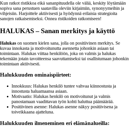
Kun ratkot ristikkoa eikä sananpituudella ole väliä, keskity löytämään
sopiva sana perustuen saatavilla oleviin kirjaimiin, synonyymeihin ja
vihjeisiin. Harjoittele aktiivisesti ja hyödynnä erilaisia strategioita
sanojen ratkaisemiseksi. Onnea ristikoiden ratkomiseen!
HALUKAS – Sanan merkitys ja käyttö
Halukas
on suomen kielen sana, jolla on positiivinen merkitys. Se
kuvaa innokasta ja motivoitunutta asennetta johonkin asiaan tai
toimintaan. Halukas viittaa henkilöön, joka on valmis ja halukas
tekemään jotain tavoitteensa saavuttamiseksi tai osallistumaan johonkin
toimintaan aktiivisesti.
Halukkuuden ominaispiirteet:
Innokkuus: Halukas henkilö tuntee vahvaa kiinnostusta ja
innostusta haluamaansa asiaan.
Motivaatio: Halukas henkilö on motivoitunut ja valmis
panostamaan vaadittavan työn kohti haluttua päämäärää.
Positiivinen asenne: Halukas asenne näkyy positiivisena ja
toiveikkaana ajatteluna.
Halukkuuden ilmeneminen eri elämänalueilla: