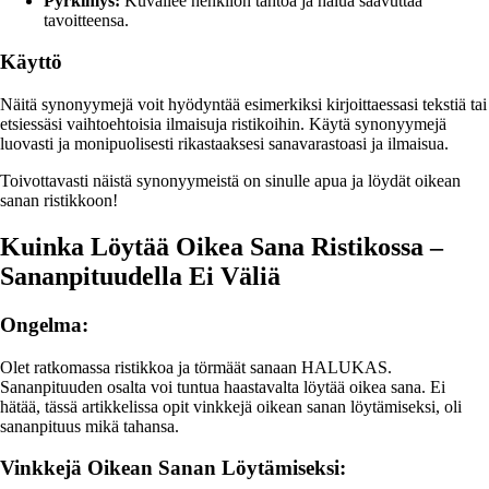
Pyrkimys:
Kuvailee henkilön tahtoa ja halua saavuttaa
tavoitteensa.
Käyttö
Näitä synonyymejä voit hyödyntää esimerkiksi kirjoittaessasi tekstiä tai
etsiessäsi vaihtoehtoisia ilmaisuja ristikoihin. Käytä synonyymejä
luovasti ja monipuolisesti rikastaaksesi sanavarastoasi ja ilmaisua.
Toivottavasti näistä synonyymeistä on sinulle apua ja löydät oikean
sanan ristikkoon!
Kuinka Löytää Oikea Sana Ristikossa –
Sananpituudella Ei Väliä
Ongelma:
Olet ratkomassa ristikkoa ja törmäät sanaan HALUKAS.
Sananpituuden osalta voi tuntua haastavalta löytää oikea sana. Ei
hätää, tässä artikkelissa opit vinkkejä oikean sanan löytämiseksi, oli
sananpituus mikä tahansa.
Vinkkejä Oikean Sanan Löytämiseksi: