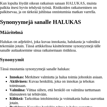
Kun lopulta löydät oikean ratkaisun sanaan HALUKAS, muista
palkita itsesi hyvin tehdystä työstä. Ristikoiden ratkaiseminen on
palkitsevaa, ja on tärkeää juhlistaa onnistumisia matkan varrella.
Synonyymejä sanalle HALUKAS
Määritelmä
Halukas on adjektiivi, joka kuvaa innokasta, halukasta ja valmiiksi
tekemään jotain. Tässä artikkelissa käsittelemme synonyymejä tälle
sanalle auttaaksemme sinua ratkaisemaan ristikkoa.
Synonyymit
Tässä muutamia synonyymejä sanalle halukas:
Innokas:
Merkitsee valmiutta ja halua toimia johonkin asiaan.
Aktiivinen:
Kuvaa henkilöä, joka on innokas ja tehokas
toimissaan.
Valmiina:
Viittaa siihen, että henkilö on valmiina tarttumaan
tilaisuuteen tai tehtävään.
Kiihkeä:
Tarkoittaa intohimoista ja voimakasta halua saavuttaa
jotain.