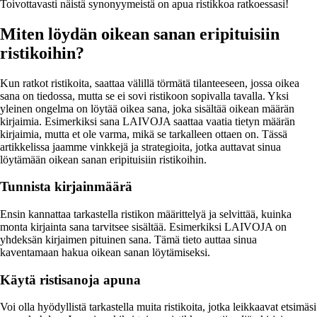
Toivottavasti näistä synonyymeistä on apua ristikkoa ratkoessasi!
Miten löydän oikean sanan eripituisiin
ristikoihin?
Kun ratkot ristikoita, saattaa välillä törmätä tilanteeseen, jossa oikea
sana on tiedossa, mutta se ei sovi ristikoon sopivalla tavalla. Yksi
yleinen ongelma on löytää oikea sana, joka sisältää oikean määrän
kirjaimia. Esimerkiksi sana LAIVOJA saattaa vaatia tietyn määrän
kirjaimia, mutta et ole varma, mikä se tarkalleen ottaen on. Tässä
artikkelissa jaamme vinkkejä ja strategioita, jotka auttavat sinua
löytämään oikean sanan eripituisiin ristikoihin.
Tunnista kirjainmäärä
Ensin kannattaa tarkastella ristikon määrittelyä ja selvittää, kuinka
monta kirjainta sana tarvitsee sisältää. Esimerkiksi LAIVOJA on
yhdeksän kirjaimen pituinen sana. Tämä tieto auttaa sinua
kaventamaan hakua oikean sanan löytämiseksi.
Käytä ristisanoja apuna
Voi olla hyödyllistä tarkastella muita ristikoita, jotka leikkaavat etsimäsi