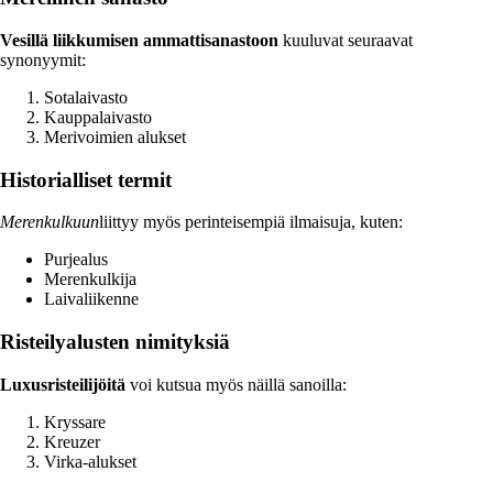
Vesillä liikkumisen ammattisanastoon
kuuluvat seuraavat
synonyymit:
Sotalaivasto
Kauppalaivasto
Merivoimien alukset
Historialliset termit
Merenkulkuun
liittyy myös perinteisempiä ilmaisuja, kuten:
Purjealus
Merenkulkija
Laivaliikenne
Risteilyalusten nimityksiä
Luxusristeilijöitä
voi kutsua myös näillä sanoilla:
Kryssare
Kreuzer
Virka-alukset