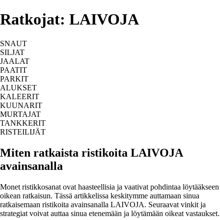
Ratkojat: LAIVOJA
SNAUT
SILJAT
JAALAT
PAATIT
PARKIT
ALUKSET
KALEERIT
KUUNARIT
MURTAJAT
TANKKERIT
RISTEILIJÄT
Miten ratkaista ristikoita LAIVOJA
avainsanalla
Monet ristikkosanat ovat haasteellisia ja vaativat pohdintaa löytääkseen
oikean ratkaisun. Tässä artikkelissa keskitymme auttamaan sinua
ratkaisemaan ristikoita avainsanalla LAIVOJA. Seuraavat vinkit ja
strategiat voivat auttaa sinua etenemään ja löytämään oikeat vastaukset.