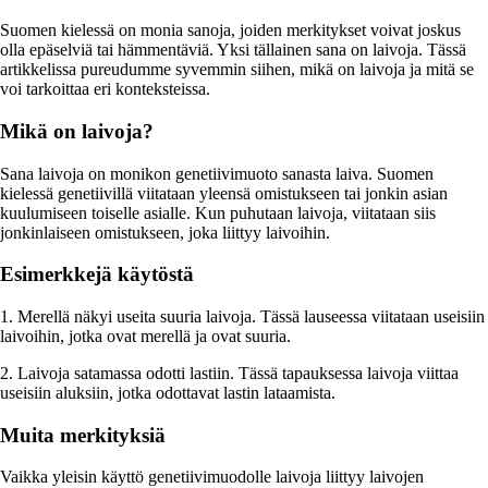
Suomen kielessä on monia sanoja, joiden merkitykset voivat joskus
olla epäselviä tai hämmentäviä. Yksi tällainen sana on laivoja. Tässä
artikkelissa pureudumme syvemmin siihen, mikä on laivoja ja mitä se
voi tarkoittaa eri konteksteissa.
Mikä on laivoja?
Sana laivoja on monikon genetiivimuoto sanasta laiva. Suomen
kielessä genetiivillä viitataan yleensä omistukseen tai jonkin asian
kuulumiseen toiselle asialle. Kun puhutaan laivoja, viitataan siis
jonkinlaiseen omistukseen, joka liittyy laivoihin.
Esimerkkejä käytöstä
1. Merellä näkyi useita suuria laivoja. Tässä lauseessa viitataan useisiin
laivoihin, jotka ovat merellä ja ovat suuria.
2. Laivoja satamassa odotti lastiin. Tässä tapauksessa laivoja viittaa
useisiin aluksiin, jotka odottavat lastin lataamista.
Muita merkityksiä
Vaikka yleisin käyttö genetiivimuodolle laivoja liittyy laivojen