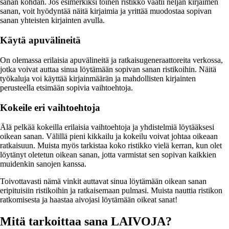
sanan kohdan. Jos esimerkiksi toinen ristikko vaatii neljän kirjaimen
sanan, voit hyödyntää näitä kirjaimia ja yrittää muodostaa sopivan
sanan yhteisten kirjainten avulla.
Käytä apuvälineitä
On olemassa erilaisia apuvälineitä ja ratkaisugeneraattoreita verkossa,
jotka voivat auttaa sinua löytämään sopivan sanan ristikoihin. Näitä
työkaluja voi käyttää kirjainmäärän ja mahdollisten kirjainten
perusteella etsimään sopivia vaihtoehtoja.
Kokeile eri vaihtoehtoja
Älä pelkää kokeilla erilaisia vaihtoehtoja ja yhdistelmiä löytääksesi
oikean sanan. Välillä pieni kikkailu ja kokeilu voivat johtaa oikeaan
ratkaisuun. Muista myös tarkistaa koko ristikko vielä kerran, kun olet
löytänyt oletetun oikean sanan, jotta varmistat sen sopivan kaikkien
muidenkin sanojen kanssa.
Toivottavasti nämä vinkit auttavat sinua löytämään oikean sanan
eripituisiin ristikoihin ja ratkaisemaan pulmasi. Muista nauttia ristikon
ratkomisesta ja haastaa aivojasi löytämään oikeat sanat!
Mitä tarkoittaa sana LAIVOJA?