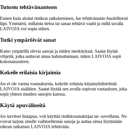
Tutustu tehtävänantoon
Ennen kuin aloitat ristikon ratkaisemisen, lue tehtävänanto huolellisesti
läpi. Ymmärrä, millaista tietoa tai sanaa tehtävä vaatii ja millä tavalla
LAIVOJA voi sopia siihen.
Tutki ympäröivät sanat
Katso ympärillä olevia sanoja ja niiden merkityksiä. Saatat löytää
vihjeitä, jotka auttavat sinua hahmottamaan, miten LAIVOJA sopii
kokonaisuuteen.
Kokeile erilaisia kirjaimia
Jos et ole varma vastauksesta, kokeile erilaisia kirjainyhdistelmiä
LAIVOJA sisältäen. Saatat löytää sen avulla sopivan vastauksen, joka
sopii yhteen muiden sanojen kanssa.
Käytä apuvälineitä
Jos tarvitset lisäapua, voit käyttää ristikkosanakirjaa tai -sovellusta. Ne
voivat tarjota sinulle vaihtoehtoisia sanoja ja auttaa sinua löytämään
oikean ratkaisun LAIVOJA tehtävään.