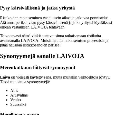
Pysy kärsivällisenä ja jatka yritystä
Ristikoiden ratkaiseminen vaatii usein aikaa ja jatkuvaa ponnistelua.
Älä anna periksi, vaan pysy kärsivällisenä ja jatka yritystä löytääksesi
oikean vastauksen LAIVOJA tehtävään.
Toivottavasti nämä vinkit auttavat sinua ratkaisemaan ristikoita
avainsanalla LAIVOJA. Muista nauttia ratkaisemisen prosessista ja
pitää hauskaa ristikkosanojen parissa!
Synonyymejä sanalle LAIVOJA
Merenkulkuun liittyvät synonyymit
Laiva
on yleisesti käytetty sana, mutta muitakin vaihtoehtoja löytyy.
Tässä muutamia synonyymejä:
Alus
Alusväline
Venho
Suurselkä
Merellinen sanasto