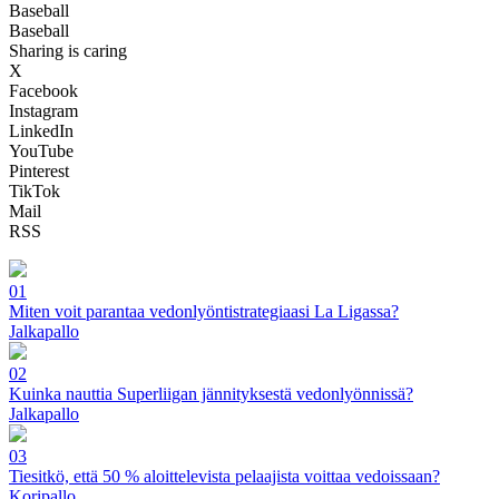
Baseball
Baseball
Sharing is caring
X
Facebook
Instagram
LinkedIn
YouTube
Pinterest
TikTok
Mail
RSS
01
Miten voit parantaa vedonlyöntistrategiaasi La Ligassa?
Jalkapallo
02
Kuinka nauttia Superliigan jännityksestä vedonlyönnissä?
Jalkapallo
03
Tiesitkö, että 50 % aloittelevista pelaajista voittaa vedoissaan?
Koripallo