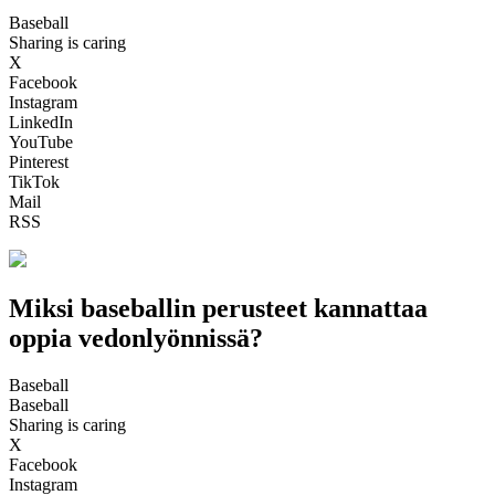
Baseball
Sharing is caring
X
Facebook
Instagram
LinkedIn
YouTube
Pinterest
TikTok
Mail
RSS
Miksi baseballin perusteet kannattaa
oppia vedonlyönnissä?
Baseball
Baseball
Sharing is caring
X
Facebook
Instagram