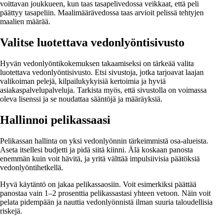
voittavan joukkueen, kun taas tasapelivedossa veikkaat, että peli
päättyy tasapeliin. Maalimäärävedossa taas arvioit pelissä tehtyjen
maalien määrää.
Valitse luotettava vedonlyöntisivusto
Hyvän vedonlyöntikokemuksen takaamiseksi on tärkeää valita
luotettava vedonlyöntisivusto. Etsi sivustoja, jotka tarjoavat laajan
valikoiman pelejä, kilpailukykyisiä kertoimia ja hyviä
asiakaspalvelupalveluja. Tarkista myös, että sivustolla on voimassa
oleva lisenssi ja se noudattaa sääntöjä ja määräyksiä.
Hallinnoi pelikassaasi
Pelikassan hallinta on yksi vedonlyönnin tärkeimmistä osa-alueista.
Aseta itsellesi budjetti ja pidä siitä kiinni. Älä koskaan panosta
enemmän kuin voit hävitä, ja yritä välttää impulsiivisia päätöksiä
vedonlyöntihetkellä.
Hyvä käytäntö on jakaa pelikassaosiin. Voit esimerkiksi päättää
panostaa vain 1–2 prosenttia pelikassastasi yhteen vetoon. Näin voit
pelata pidempään ja nauttia vedonlyönnistä ilman suuria taloudellisia
riskejä.