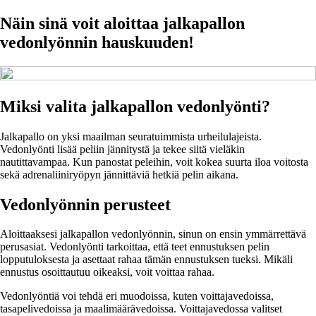
Näin sinä voit aloittaa jalkapallon
vedonlyönnin hauskuuden!
Miksi valita jalkapallon vedonlyönti?
Jalkapallo on yksi maailman seuratuimmista urheilulajeista.
Vedonlyönti lisää peliin jännitystä ja tekee siitä vieläkin
nautittavampaa. Kun panostat peleihin, voit kokea suurta iloa voitosta
sekä adrenaliiniryöpyn jännittäviä hetkiä pelin aikana.
Vedonlyönnin perusteet
Aloittaaksesi jalkapallon vedonlyönnin, sinun on ensin ymmärrettävä
perusasiat. Vedonlyönti tarkoittaa, että teet ennustuksen pelin
lopputuloksesta ja asettaat rahaa tämän ennustuksen tueksi. Mikäli
ennustus osoittautuu oikeaksi, voit voittaa rahaa.
Vedonlyöntiä voi tehdä eri muodoissa, kuten voittajavedoissa,
tasapelivedoissa ja maalimäärävedoissa. Voittajavedossa valitset