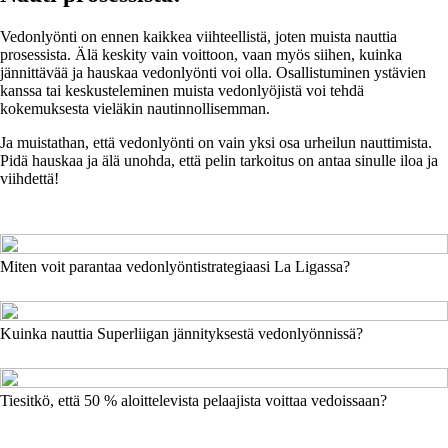
Vedonlyönti on ennen kaikkea viihteellistä, joten muista nauttia
prosessista. Älä keskity vain voittoon, vaan myös siihen, kuinka
jännittävää ja hauskaa vedonlyönti voi olla. Osallistuminen ystävien
kanssa tai keskusteleminen muista vedonlyöjistä voi tehdä
kokemuksesta vieläkin nautinnollisemman.
Ja muistathan, että vedonlyönti on vain yksi osa urheilun nauttimista.
Pidä hauskaa ja älä unohda, että pelin tarkoitus on antaa sinulle iloa ja
viihdettä!
Miten voit parantaa vedonlyöntistrategiaasi La Ligassa?
Kuinka nauttia Superliigan jännityksestä vedonlyönnissä?
Tiesitkö, että 50 % aloittelevista pelaajista voittaa vedoissaan?