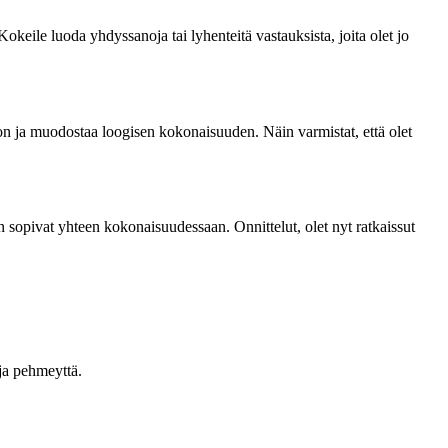
okeile luoda yhdyssanoja tai lyhenteitä vastauksista, joita olet jo
koon ja muodostaa loogisen kokonaisuuden. Näin varmistat, että olet
ain sopivat yhteen kokonaisuudessaan. Onnittelut, olet nyt ratkaissut
 ja pehmeyttä.