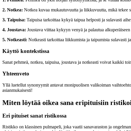
2. Notkea:
Notkea kuvaa mukautuvuutta ja liikkuvuutta, mikä tekee s
3. Taipuisa:
Taipuisa tarkoittaa kykyä taipua helposti ja sulavasti aih
4. Joustava:
Joustava viittaa kykyyn venyä ja palautua alkuperäiseen
5. Notkeasti:
Notkeasti tarkoittaa liikkumista ja taipumista sulavasti
Käyttö kontekstissa
Sanat pehmeä, notkea, taipuisa, joustava ja notkeasti voivat kaikki toi
Yhteenveto
Yllä luetellut synonyymit antavat monipuolisen valikoiman vaihtoehtoja 
asianmukaisesti!
Miten löytää oikea sana eripituisiin ristiko
Eri pituiset sanat ristikossa
Ristikko on klassinen pulmapeli, joka vaatii sanavaraston ja ongelman