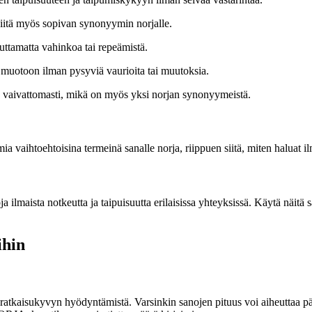
iitä myös sopivan synonyymin norjalle.
euttamatta vahinkoa tai repeämistä.
 muotoon ilman pysyviä vaurioita tai muutoksia.
 ja vaivattomasti, mikä on myös yksi norjan synonyymeistä.
mia vaihtoehtoisina termeinä sanalle norja, riippuen siitä, miten haluat 
ilmaista notkeutta ja taipuisuutta erilaisissa yhteyksissä. Käytä näitä s
ihin
ratkaisukyvyn hyödyntämistä. Varsinkin sanojen pituus voi aiheuttaa pää