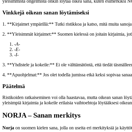
yleisimmistä ongelmista onkin löytää oikea sana, kuten esimerkiksi NO
Vinkkejä oikean sanan löytämiseksi
1. **Kirjaimet ympärillä:** Tutki ristikkoa ja katso, mitä muita sanoj
2. **Yleisimmät kirjaimet:** Suomen kielessä on joitain kirjaimia, jotk
-A-
-E-
-I-
3. **Yhdistele ja kokeile:** Ei ole välttämätöntä, että tiedät täsmällee
4. **Apuohjelmat:** Jos olet todella jumissa etkä keksi sopivaa sanaa, 
Päätelmä
Ristikoiden ratkaiseminen voi olla haastavaa, mutta oikean sanan löytä
yleisimpiä kirjaimia ja kokeile erilaisia vaihtoehtoja löytääksesi oikean
NORJA – Sanan merkitys
Norja
on suomen kielen sana, jolla on useita eri merkityksiä ja käyttöt