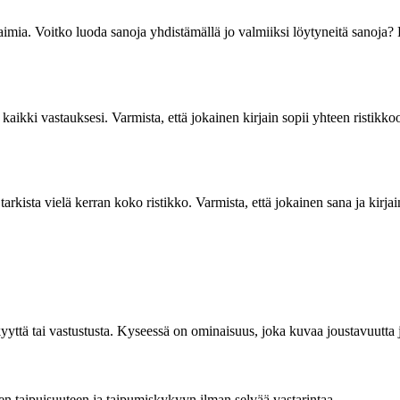
jaimia. Voitko luoda sanoja yhdistämällä jo valmiiksi löytyneitä sanoja? K
n kaikki vastauksesi. Varmista, että jokainen kirjain sopii yhteen ristik
 tarkista vielä kerran koko ristikko. Varmista, että jokainen sana ja kirj
ykkyyttä tai vastustusta. Kyseessä on ominaisuus, joka kuvaa joustavuutta
n taipuisuuteen ja taipumiskykyyn ilman selvää vastarintaa.