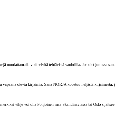
nkkejä noudattamalla voit selvitä tehtävistä vauhdilla. Jos olet jumissa
ja vapaana olevia kirjaimia. Sana NORJA koostuu neljästä kirjaimesta, jot
simerkiksi vihje voi olla Pohjoinen maa Skandinaviassa tai Oslo sijaitsee 