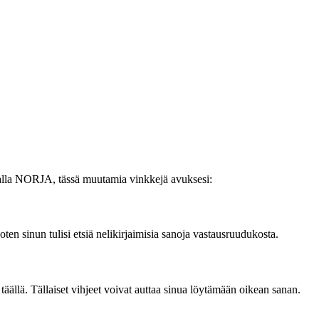
 sanalla NORJA, tässä muutamia vinkkejä avuksesi:
en sinun tulisi etsiä nelikirjaimisia sanoja vastausruudukosta.
täällä. Tällaiset vihjeet voivat auttaa sinua löytämään oikean sanan.