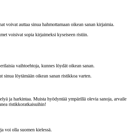
sanat voivat auttaa sinua hahmottamaan oikean sanan kirjaimia.
et voisivat sopia kirjaimeksi kyseiseen ristiin.
 erilaisia vaihtoehtoja, kunnes löydät oikean sanan.
vat sinua löytämään oikean sanan ristikkoa varten.
telyä ja harkintaa. Muista hyödyntää ympärillä olevia sanoja, arvaile
nnea ristikkoratkaisuihin!
rja voi olla suomen kielessä.