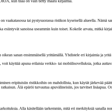
RJA, kun tilaa on vain tietty määrä kirjaimia.
a on vaakatasossa tai pystysuorassa ristikon kyseisellä alueella. Nämä 
a esiintyvät sanoissa useammin kuin toiset. Kokeile arvata, mitkä kirjaim
n oikean sanan ensimmäisellä yrittämällä. Yhdistele eri kirjaimia ja yritä
voit käyttää apuna erilaisia verkko- tai mobiilisovelluksia, jotka autta
minen eripituisiin ristikkoihin on mahdollista, kun käytät järkevää päät
 ratkaisun. Älä epäröi turvautua apuvälineisiin, jos tarvitset lisäapua. O
arkoituksia. Alla käsitellään tarkemmin, mitä eri merkityksiä sanalla no