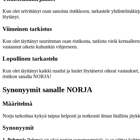
Kun olet selvittänyt osan sanoista ristikkoon, tarkastele yhdistelmäkir
löytänyt.
Viimeinen tarkistus
Kun olet täyttänyt suurimman osan ristikosta, tarkista vielä kertaallee
vastannut oikein kuhunkin vihjeeseen.
Lopullinen tarkastelu
Kun olet täyttänyt kaikki ruudut ja luulet löytäneesi oikeat vastaukset,
ristikon sanalla NORJA!
Synonyymit sanalle NORJA
Määritelmä
Norja tarkoittaa kykyä taipua helposti ja notkeasti ilman liiallista jä
Synonyymit
1. Pehmeä:
Pehmeä on yksi norjan synonyymeistä, ja se viittaa kohtee