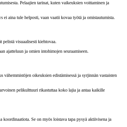
utumisesta. Pelaajien tarinat, kuten vaikeuksien voittaminen ja
ys ei aina tule helposti, vaan vaatii kovaa työtä ja omistautumista.
t pelistä visuaalisesti kiehtovaa.
uovaan ajatteluun ja omien intohimojen seuraamiseen.
tus vähemmistöjen oikeuksien edistämisessä ja syrjinnän vastaisten
oinen pelikulttuuri rikastuttaa koko lajia ja antaa kaikille
ja koordinaatiota. Se on myös loistava tapa pysyä aktiivisena ja