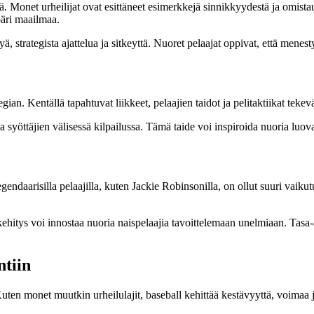
ä. Monet urheilijat ovat esittäneet esimerkkejä sinnikkyydestä ja omista
päri maailmaa.
ä, strategista ajattelua ja sitkeyttä. Nuoret pelaajat oppivat, että menest
an. Kentällä tapahtuvat liikkeet, pelaajien taidot ja pelitaktiikat tekevä
en ja syöttäjien välisessä kilpailussa. Tämä taide voi inspiroida nuoria l
endaarisilla pelaajilla, kuten Jackie Robinsonilla, on ollut suuri vaiku
itys voi innostaa nuoria naispelaajia tavoittelemaan unelmiaan. Tasa-arv
ntiin
Kuten monet muutkin urheilulajit, baseball kehittää kestävyyttä, voimaa 