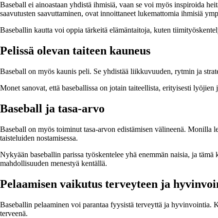
Baseball ei ainoastaan yhdistä ihmisiä, vaan se voi myös inspiroida heit
saavutusten saavuttaminen, ovat innoittaneet lukemattomia ihmisiä ym
Baseballin kautta voi oppia tärkeitä elämäntaitoja, kuten tiimityöskentely
Pelissä olevan taiteen kauneus
Baseball on myös kaunis peli. Se yhdistää liikkuvuuden, rytmin ja strategi
Monet sanovat, että baseballissa on jotain taiteellista, erityisesti lyöji
Baseball ja tasa-arvo
Baseball on myös toiminut tasa-arvon edistämisen välineenä. Monilla leg
taisteluiden nostamisessa.
Nykyään baseballin parissa työskentelee yhä enemmän naisia, ja tämä keh
mahdollisuuden menestyä kentällä.
Pelaamisen vaikutus terveyteen ja hyvinvoi
Baseballin pelaaminen voi parantaa fyysistä terveyttä ja hyvinvointia. 
terveenä.