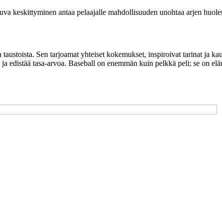
tuva keskittyminen antaa pelaajalle mahdollisuuden unohtaa arjen huolet,
ja taustoista. Sen tarjoamat yhteiset kokemukset, inspiroivat tarinat ja 
 ja edistää tasa-arvoa. Baseball on enemmän kuin pelkkä peli; se on el