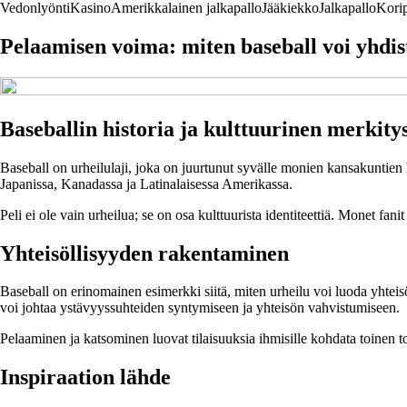
Vedonlyönti
Kasino
Amerikkalainen jalkapallo
Jääkiekko
Jalkapallo
Korip
Pelaamisen voima: miten baseball voi yhdis
Baseballin historia ja kulttuurinen merkity
Baseball on urheilulaji, joka on juurtunut syvälle monien kansakuntien 
Japanissa, Kanadassa ja Latinalaisessa Amerikassa.
Peli ei ole vain urheilua; se on osa kulttuurista identiteettiä. Monet fani
Yhteisöllisyyden rakentaminen
Baseball on erinomainen esimerkki siitä, miten urheilu voi luoda yhte
voi johtaa ystävyyssuhteiden syntymiseen ja yhteisön vahvistumiseen.
Pelaaminen ja katsominen luovat tilaisuuksia ihmisille kohdata toinen toi
Inspiraation lähde