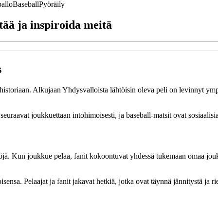
allo
Baseball
Pyöräily
tää ja inspiroida meitä
s
historiaan. Alkujaan Yhdysvalloista lähtöisin oleva peli on levinnyt ymp
t seuraavat joukkuettaan intohimoisesti, ja baseball-matsit ovat sosiaalisi
isöjä. Kun joukkue pelaa, fanit kokoontuvat yhdessä tukemaan omaa jouk
sensa. Pelaajat ja fanit jakavat hetkiä, jotka ovat täynnä jännitystä ja 