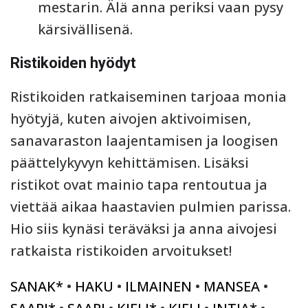
mestarin. Älä anna periksi vaan pysy
kärsivällisenä.
Ristikoiden hyödyt
Ristikoiden ratkaiseminen tarjoaa monia
hyötyjä, kuten aivojen aktivoimisen,
sanavaraston laajentamisen ja loogisen
päättelykyvyn kehittämisen. Lisäksi
ristikot ovat mainio tapa rentoutua ja
viettää aikaa haastavien pulmien parissa.
Hio siis kynäsi teräväksi ja anna aivojesi
ratkaista ristikoiden arvoitukset!
SANAK*
•
HAKU
•
ILMAINEN
•
MANSEA
•