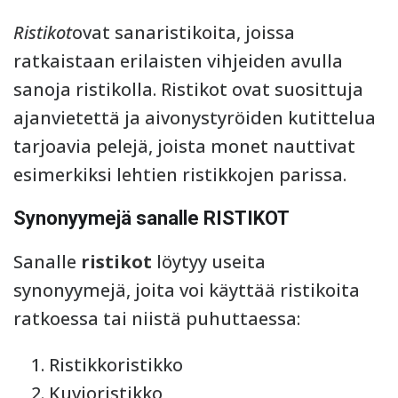
Ristikot
ovat sanaristikoita, joissa
ratkaistaan erilaisten vihjeiden avulla
sanoja ristikolla. Ristikot ovat suosittuja
ajanvietettä ja aivonystyröiden kutittelua
tarjoavia pelejä, joista monet nauttivat
esimerkiksi lehtien ristikkojen parissa.
Synonyymejä sanalle RISTIKOT
Sanalle
ristikot
löytyy useita
synonyymejä, joita voi käyttää ristikoita
ratkoessa tai niistä puhuttaessa:
Ristikkoristikko
Kuvioristikko