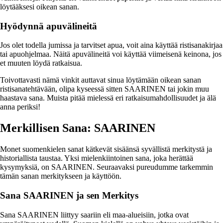
löytääksesi oikean sanan.
Hyödynnä apuvälineitä
Jos olet todella jumissa ja tarvitset apua, voit aina käyttää ristisanakirjaa
tai apuohjelmaa. Näitä apuvälineitä voi käyttää viimeisenä keinona, jos
et muuten löydä ratkaisua.
Toivottavasti nämä vinkit auttavat sinua löytämään oikean sanan
ristisanatehtävään, olipa kyseessä sitten SAARINEN tai jokin muu
haastava sana. Muista pitää mielessä eri ratkaisumahdollisuudet ja älä
anna periksi!
Merkillisen Sana: SAARINEN
Monet suomenkielen sanat kätkevät sisäänsä syvällistä merkitystä ja
historiallista taustaa. Yksi mielenkiintoinen sana, joka herättää
kysymyksiä, on SAARINEN. Seuraavaksi pureudumme tarkemmin
tämän sanan merkitykseen ja käyttöön.
Sana SAARINEN ja sen Merkitys
Sana SAARINEN liittyy saariin eli maa-alueisiin, jotka ovat