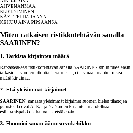
AINO-KAISA
AHVENANMAA
ELIELNIMINEN
NÄYTTELIJÄ JAANA
KEHUU AINA PIPSAANSA
Miten ratkaisen ristikkotehtävän sanalla
SAARINEN?
1. Tarkista kirjainten määrä
Ratkaiseaksesi ristikkotehtävän sanalla SAARINEN sinun tulee ensin
tarkastella sanojen pituutta ja varmistaa, että sanaan mahtuu oikea
määrä kirjaimia.
2. Etsi yleisimmät kirjaimet
SAARINEN
-sanassa yleisimmät kirjaimet suomen kielen tilastojen
perusteella ovat A, E, I ja N. Näiden kirjainten mahdollisia
esiintymispaikkoja kannattaa etsiä ensin.
3. Huomioi sanan äännearvokehikko