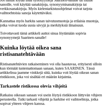
Jos haluat löytää lisää synonyymejä Saarinen-sanalle tai muille
sanoille, voit käyttää sanakirjoja, synonyymisanakirjoja tai
verkkosanakirjoja. Myös kielentarkistusohjelmat voivat tarjota
vaihtoehtoisia sanoja käytettäväksi.
Kannattaa myös harkita sanan taivutusmuotoja ja erilaisia muotoja,
jotka voivat tuoda uusia sävyjä ja merkityksiä ilmaisuun.
Toivottavasti tämä artikkeli auttoi sinua löytämään sopivia
synonyymejä Saarinen-sanalle!
Kuinka löytää oikea sana
ristisanatehtävään
Ristisanatehtävien ratkaiseminen voi olla haastavaa, erityisesti silloin
kun törmäät tuntemattomaan sanaan, kuten SAARINEN. Tässä
artikkelissa jaamme vinkkejä siitä, kuinka voit löytää oikean sanan
ristikkoon, joka voi sisältää eri määrän kirjaimia.
Tarkastele ristikossa olevia vihjeitä
Ratkaisu oikeaan sanaan voi usein löytyä ristikkoon liittyvän vihjeen
perusteella. Tutki tarkasti vihjeitä ja harkitse eri vaihtoehtoja, jotka
sopivat yhteen vihjeen kanssa.