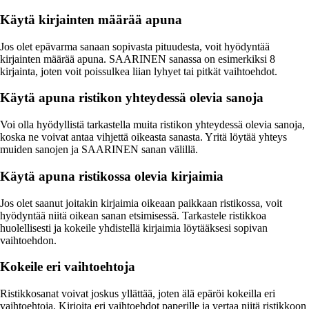
Käytä kirjainten määrää apuna
Jos olet epävarma sanaan sopivasta pituudesta, voit hyödyntää
kirjainten määrää apuna. SAARINEN sanassa on esimerkiksi 8
kirjainta, joten voit poissulkea liian lyhyet tai pitkät vaihtoehdot.
Käytä apuna ristikon yhteydessä olevia sanoja
Voi olla hyödyllistä tarkastella muita ristikon yhteydessä olevia sanoja,
koska ne voivat antaa vihjettä oikeasta sanasta. Yritä löytää yhteys
muiden sanojen ja SAARINEN sanan välillä.
Käytä apuna ristikossa olevia kirjaimia
Jos olet saanut joitakin kirjaimia oikeaan paikkaan ristikossa, voit
hyödyntää niitä oikean sanan etsimisessä. Tarkastele ristikkoa
huolellisesti ja kokeile yhdistellä kirjaimia löytääksesi sopivan
vaihtoehdon.
Kokeile eri vaihtoehtoja
Ristikkosanat voivat joskus yllättää, joten älä epäröi kokeilla eri
vaihtoehtoja. Kirjoita eri vaihtoehdot paperille ja vertaa niitä ristikkoon