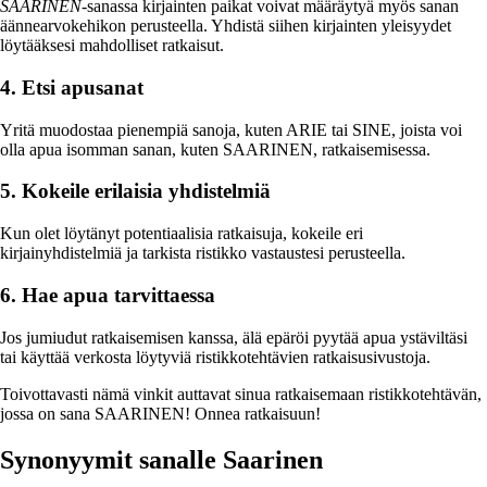
SAARINEN
-sanassa kirjainten paikat voivat määräytyä myös sanan
äännearvokehikon perusteella. Yhdistä siihen kirjainten yleisyydet
löytääksesi mahdolliset ratkaisut.
4. Etsi apusanat
Yritä muodostaa pienempiä sanoja, kuten ARIE tai SINE, joista voi
olla apua isomman sanan, kuten SAARINEN, ratkaisemisessa.
5. Kokeile erilaisia yhdistelmiä
Kun olet löytänyt potentiaalisia ratkaisuja, kokeile eri
kirjainyhdistelmiä ja tarkista ristikko vastaustesi perusteella.
6. Hae apua tarvittaessa
Jos jumiudut ratkaisemisen kanssa, älä epäröi pyytää apua ystäviltäsi
tai käyttää verkosta löytyviä ristikkotehtävien ratkaisusivustoja.
Toivottavasti nämä vinkit auttavat sinua ratkaisemaan ristikkotehtävän,
jossa on sana SAARINEN! Onnea ratkaisuun!
Synonyymit sanalle Saarinen