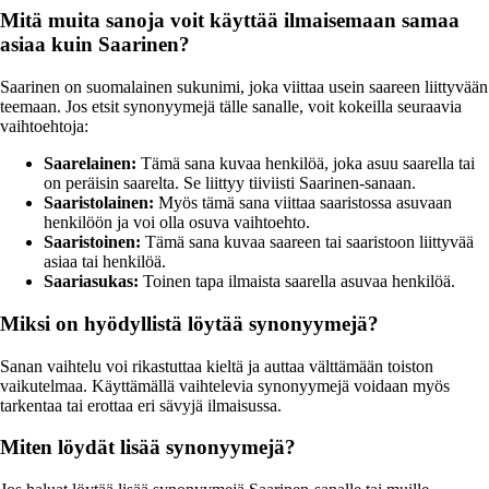
Mitä muita sanoja voit käyttää ilmaisemaan samaa
asiaa kuin Saarinen?
Saarinen on suomalainen sukunimi, joka viittaa usein saareen liittyvään
teemaan. Jos etsit synonyymejä tälle sanalle, voit kokeilla seuraavia
vaihtoehtoja:
Saarelainen:
Tämä sana kuvaa henkilöä, joka asuu saarella tai
on peräisin saarelta. Se liittyy tiiviisti Saarinen-sanaan.
Saaristolainen:
Myös tämä sana viittaa saaristossa asuvaan
henkilöön ja voi olla osuva vaihtoehto.
Saaristoinen:
Tämä sana kuvaa saareen tai saaristoon liittyvää
asiaa tai henkilöä.
Saariasukas:
Toinen tapa ilmaista saarella asuvaa henkilöä.
Miksi on hyödyllistä löytää synonyymejä?
Sanan vaihtelu voi rikastuttaa kieltä ja auttaa välttämään toiston
vaikutelmaa. Käyttämällä vaihtelevia synonyymejä voidaan myös
tarkentaa tai erottaa eri sävyjä ilmaisussa.
Miten löydät lisää synonyymejä?