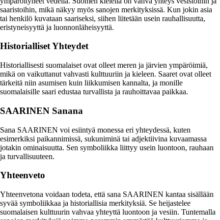
ympäröityneet vedellä. Suomen kielellä on vahva yhteys vesistöihin ja
saaristoihin, mikä näkyy myös sanojen merkityksissä. Kun jokin asia
tai henkilö kuvataan saariseksi, siihen liitetään usein rauhallisuutta,
eristyneisyyttä ja luonnonläheisyyttä.
Historialliset Yhteydet
Historiallisesti suomalaiset ovat olleet meren ja järvien ympäröimiä,
mikä on vaikuttanut vahvasti kulttuuriin ja kieleen. Saaret ovat olleet
tärkeitä niin asumisen kuin liikkumisen kannalta, ja monille
suomalaisille saari edustaa turvallista ja rauhoittavaa paikkaa.
SAARINEN Sanana
Sana SAARINEN voi esiintyä monessa eri yhteydessä, kuten
esimerkiksi paikannimissä, sukuniminä tai adjektiivina kuvaamassa
jotakin ominaisuutta. Sen symboliikka liittyy usein luontoon, rauhaan
ja turvallisuuteen.
Yhteenveto
Yhteenvetona voidaan todeta, että sana SAARINEN kantaa sisällään
syvää symboliikkaa ja historiallisia merkityksiä. Se heijastelee
suomalaisen kulttuurin vahvaa yhteyttä luontoon ja vesiin. Tuntemalla