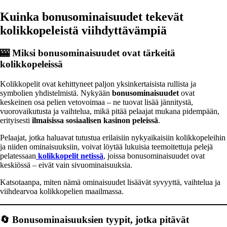
Kuinka bonusominaisuudet tekevät
kolikkopeleistä viihdyttävämpiä
🎰 Miksi bonusominaisuudet ovat tärkeitä
kolikkopeleissä
Kolikkopelit ovat kehittyneet paljon yksinkertaisista rullista ja
symbolien yhdistelmistä. Nykyään
bonusominaisuudet
ovat
keskeinen osa pelien vetovoimaa – ne tuovat lisää jännitystä,
vuorovaikutusta ja vaihtelua, mikä pitää pelaajat mukana pidempään,
erityisesti
ilmaisissa sosiaalisen kasinon peleissä
.
Pelaajat, jotka haluavat tutustua erilaisiin nykyaikaisiin kolikkopeleihin
ja niiden ominaisuuksiin, voivat löytää lukuisia teemoitettuja pelejä
pelatessaan
kolikkopelit netissä
, joissa bonusominaisuudet ovat
keskiössä – eivät vain sivuominaisuuksia.
Katsotaanpa, miten nämä ominaisuudet lisäävät syvyyttä, vaihtelua ja
viihdearvoa kolikkopelien maailmassa.
🔄 Bonusominaisuuksien tyypit, jotka pitävät