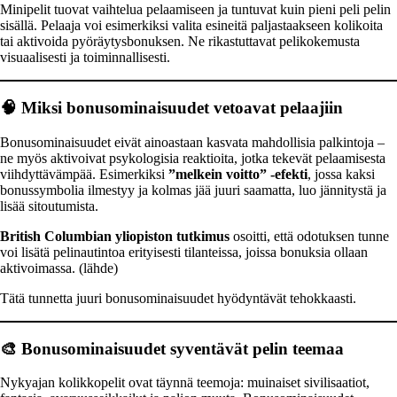
Minipelit tuovat vaihtelua pelaamiseen ja tuntuvat kuin pieni peli pelin
sisällä. Pelaaja voi esimerkiksi valita esineitä paljastaakseen kolikoita
tai aktivoida pyöräytysbonuksen. Ne rikastuttavat pelikokemusta
visuaalisesti ja toiminnallisesti.
🧠 Miksi bonusominaisuudet vetoavat pelaajiin
Bonusominaisuudet eivät ainoastaan kasvata mahdollisia palkintoja –
ne myös aktivoivat psykologisia reaktioita, jotka tekevät pelaamisesta
viihdyttävämpää. Esimerkiksi
”melkein voitto” -efekti
, jossa kaksi
bonussymbolia ilmestyy ja kolmas jää juuri saamatta, luo jännitystä ja
lisää sitoutumista.
British Columbian yliopiston tutkimus
osoitti, että odotuksen tunne
voi lisätä pelinautintoa erityisesti tilanteissa, joissa bonuksia ollaan
aktivoimassa. (lähde)
Tätä tunnetta juuri bonusominaisuudet hyödyntävät tehokkaasti.
🎨 Bonusominaisuudet syventävät pelin teemaa
Nykyajan kolikkopelit ovat täynnä teemoja: muinaiset sivilisaatiot,